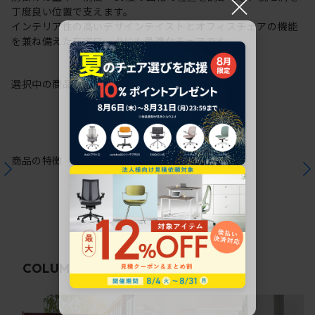
×
丁度良い位置で支えます。
インテリア性の高いデザインテイストとオフィスチェアの機能
を兼ね備えた在宅ワークにも最適なチェアです。
選択中の商品情報
保証
注意事項
商品の特徴
関連コラム
COLUMN