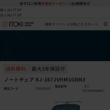
坐サロン来場で
限定クーポン
｜
(土)開催あり
個人向けTOP
法人向けTOP
検索
マイページ
お気に入り
カート
椅子・チェア
デスク・テーブル
収納
その他
学習・キッズアイテム
アウトレット
ノートチェア KJ-167JVHM1GNN3
製品記号
（KJ-
商品コード
（35053253）
167JVHM1GNN3）