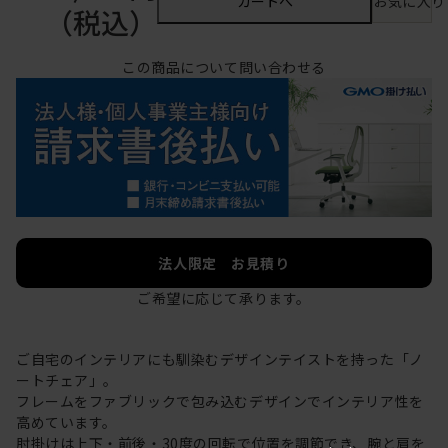
カートへ
お気に入り
（税込）
この商品について問い合わせる
法人限定 お見積り
ご希望に応じて承ります。
ご自宅のインテリアにも馴染むデザインテイストを持った「ノ
ートチェア」。
フレームをファブリックで包み込むデザインでインテリア性を
高めています。
肘掛けは上下・前後・30度の回転で位置を調節でき、腕と肩を