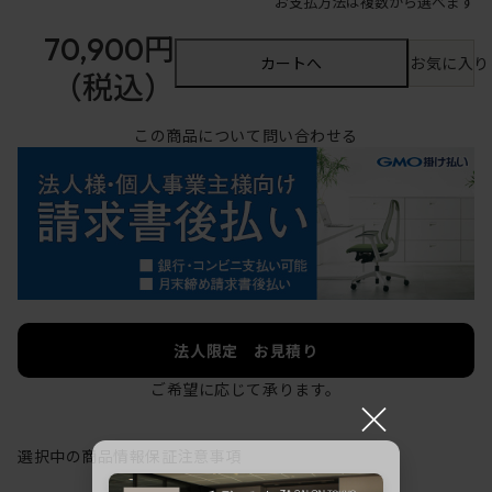
お支払方法は複数から選べます
70,900円
カートへ
お気に入り
（税込）
この商品について問い合わせる
法人限定 お見積り
ご希望に応じて承ります。
×
選択中の商品情報
保証
注意事項