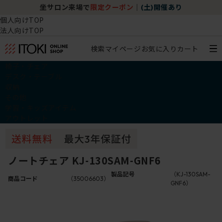
坐サロン来場で
限定クーポン
｜
(土)開催あり
個人向けTOP
法人向けTOP
検索
マイページ
お気に入り
カート
椅子・チェア
デスク・テーブル
収納
その他
学習・キッズアイテム
アウトレット
ノートチェア KJ-130SAM-GNF6
製品記号
（KJ-130SAM-
商品コード
（35006603）
GNF6）