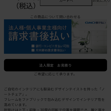
カートへ
お気に入り
（税込）
この商品について問い合わせる
法人限定 お見積り
ご希望に応じて承ります。
ご自宅のインテリアにも馴染むデザインテイストを持った「ノ
ートチェア」。
フレームをファブリックで包み込むデザインでインテリア性を
高めています。
肘掛けは上下・前後・30度の回転で位置を調節でき、腕と肩を