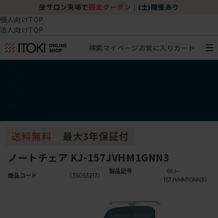
坐サロン来場で
限定クーポン
｜
(土)開催あり
個人向けTOP
法人向けTOP
検索
マイページ
お気に入り
カート
椅子・チェア
デスク・テーブル
収納
その他
学習・キッズアイテム
アウトレット
ノートチェア KJ-157JVHM1GNN3
製品記号
（KJ-
商品コード
（35053217）
157JVHM1GNN3）