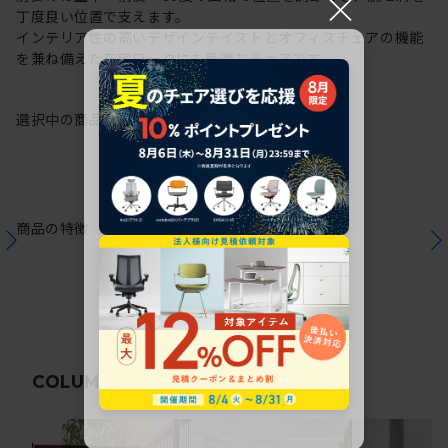
×
丁度良い位置で支えます。
インテリア性の高いデザインテイストとオフィスチェアの機能
を兼ね備えた在宅ワークにも最適なチェアです。
選択中の商品情報
保証
注意事項
商品の特徴
関連コラム
COLUMN