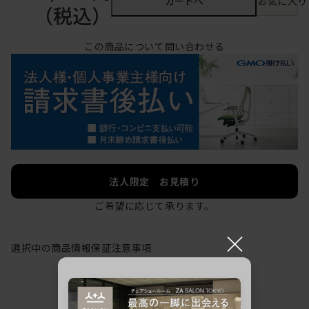
カートへ
お気に入り
（税込）
この商品について問い合わせる
法人限定 お見積り
ご希望に応じて承ります。
×
選択中の商品情報
保証
注意事項