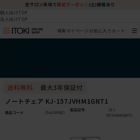
坐サロン来場で
限定クーポン
｜
(土)開催あり
個人向けTOP
法人向けTOP
検索
マイページ
お気に入り
カート
椅子・チェア
デスク・テーブル
収納
その他
学習・キッズアイテム
アウトレット
ノートチェア KJ-157JVHM1GNT1
製品記号
（KJ-
商品コード
（34099182）
157JVHM1GNT1）