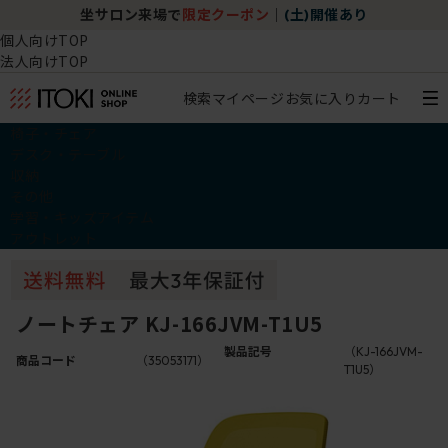
坐サロン来場で
限定クーポン
｜
(土)開催あり
個人向けTOP
法人向けTOP
検索
マイページ
お気に入り
カート
椅子・チェア
デスク・テーブル
収納
その他
学習・キッズアイテム
アウトレット
ノートチェア KJ-166JVM-T1U5
製品記号
（KJ-166JVM-
商品コード
（35053171）
T1U5）