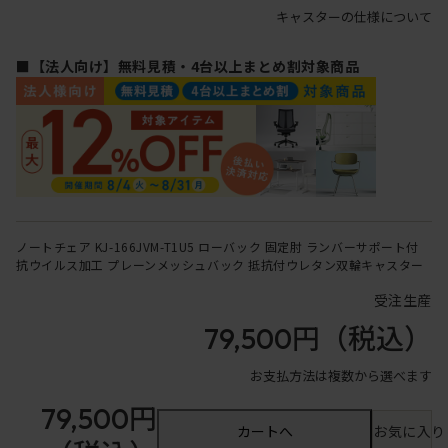
キャスターの仕様について
■【法人向け】無料見積・4台以上まとめ割対象商品
ノートチェア KJ-166JVM-T1U5 ローバック 固定肘 ランバーサポート付
抗ウイルス加工 プレーンメッシュバック 抵抗付ウレタン双輪キャスター
受注生産
79,500円
（税込）
お支払方法は複数から選べます
79,500円
カートへ
お気に入り