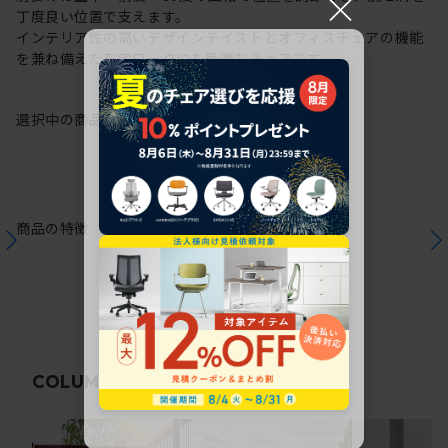
×
丁度良い位置で支えます。
インテリア性の高いデザインテイストとオフィスチェアの機能
を兼ね備えた在宅ワークにも最適なチェアです。
選択中の商品情報
保証
注意事項
商品の特徴
関連コラム
COLUMN