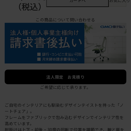
カートへ
お気に入り
（税込）
この商品について問い合わせる
法人限定 お見積り
ご希望に応じて承ります。
ご自宅のインテリアにも馴染むデザインテイストを持った「ノ
ートチェア」。
フレームをファブリックで包み込むデザインでインテリア性を
高めています。
肘掛けは上下・前後・30度の回転で位置を調節でき、腕と肩を