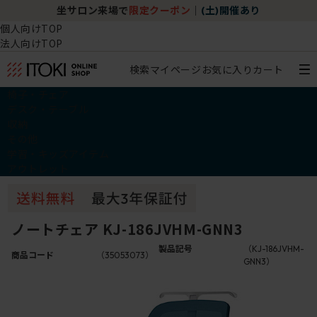
坐サロン来場で
限定クーポン
｜
(土)開催あり
個人向けTOP
法人向けTOP
検索
マイページ
お気に入り
カート
椅子・チェア
デスク・テーブル
収納
その他
学習・キッズアイテム
アウトレット
ノートチェア KJ-186JVHM-GNN3
製品記号
（KJ-186JVHM-
商品コード
（35053073）
GNN3）