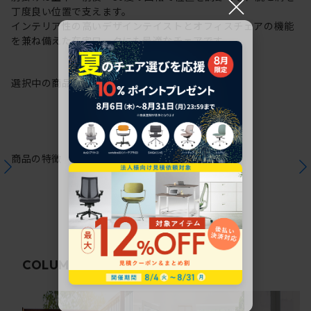
×
丁度良い位置で支えます。
インテリア性の高いデザインテイストとオフィスチェアの機能
を兼ね備えた在宅ワークにも最適なチェアです。
選択中の商品情報
保証
注意事項
商品の特徴
関連コラム
COLUMN