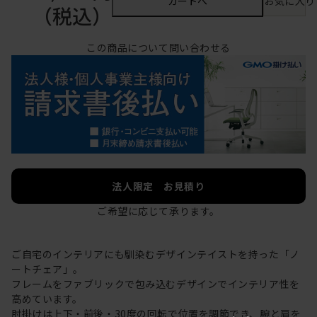
カートへ
お気に入り
（税込）
この商品について問い合わせる
法人限定 お見積り
ご希望に応じて承ります。
ご自宅のインテリアにも馴染むデザインテイストを持った「ノ
ートチェア」。
フレームをファブリックで包み込むデザインでインテリア性を
高めています。
肘掛けは上下・前後・30度の回転で位置を調節でき、腕と肩を