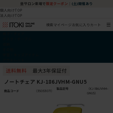
坐サロン来場で
限定クーポン
｜
(土)開催あり
個人向けTOP
法人向けTOP
検索
マイページ
お気に入り
カート
椅子・チェア
デスク・テーブル
収納
その他
学習・キッズアイテム
アウトレット
ノートチェア KJ-186JVHM-GNU5
製品記号
（KJ-186JVHM-
商品コード
（35053071）
GNU5）