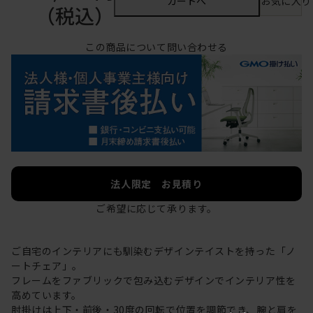
カートへ
お気に入り
（税込）
この商品について問い合わせる
法人限定 お見積り
ご希望に応じて承ります。
ご自宅のインテリアにも馴染むデザインテイストを持った「ノ
ートチェア」。
フレームをファブリックで包み込むデザインでインテリア性を
高めています。
肘掛けは上下・前後・30度の回転で位置を調節でき、腕と肩を