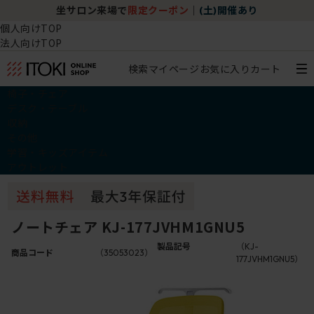
坐サロン来場で
限定クーポン
｜
(土)開催あり
個人向けTOP
法人向けTOP
検索
マイページ
お気に入り
カート
椅子・チェア
デスク・テーブル
収納
その他
学習・キッズアイテム
アウトレット
ノートチェア KJ-177JVHM1GNU5
製品記号
（KJ-
商品コード
（35053023）
177JVHM1GNU5）