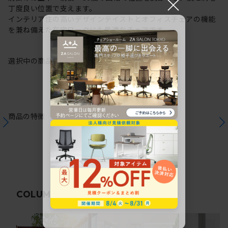
×
丁度良い位置で支えます。
インテリア性の高いデザインテイストとオフィスチェアの機能
を兼ね備えた在宅ワークにも最適なチェアです。
選択中の商品情報
保証
注意事項
商品の特徴
関連コラム
COLUMN