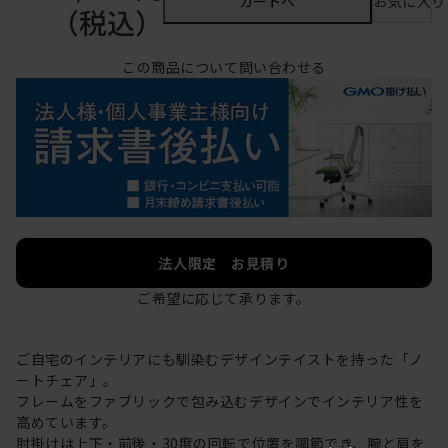
カートへ
お気に入り
（税込）
この商品について問い合わせる
法人限定 お見積り
ご希望に応じて承ります。
ご自宅のインテリアにも馴染むデザインテイストを持った「ノ
ートチェア」。
フレームをファブリックで包み込むデザインでインテリア性を
高めています。
肘掛けは上下・前後・30度の回転で位置を調節でき、腕と肩を