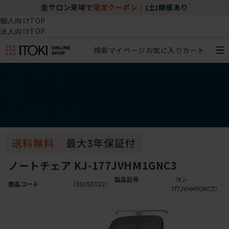
坐サロン来場で
限定クーポン
｜
(土)開催あり
個人向けTOP
法人向けTOP
検索
マイページ
お気に入り
カート
椅子・チェア
デスク・テーブル
収納
その他
学習・キッズアイテム
アウトレット
ノートチェア KJ-177JVHM1GNC3
製品記号
（KJ-
商品コード
（35053022）
177JVHM1GNC3）