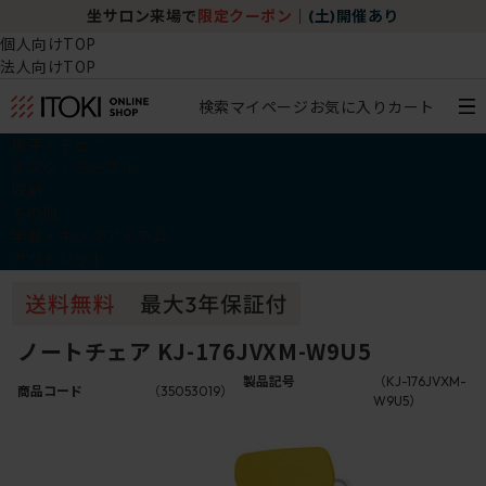
坐サロン来場で
限定クーポン
｜
(土)開催あり
個人向けTOP
法人向けTOP
検索
マイページ
お気に入り
カート
椅子・チェア
デスク・テーブル
収納
その他
学習・キッズアイテム
アウトレット
ノートチェア KJ-176JVXM-W9U5
製品記号
（KJ-176JVXM-
商品コード
（35053019）
W9U5）