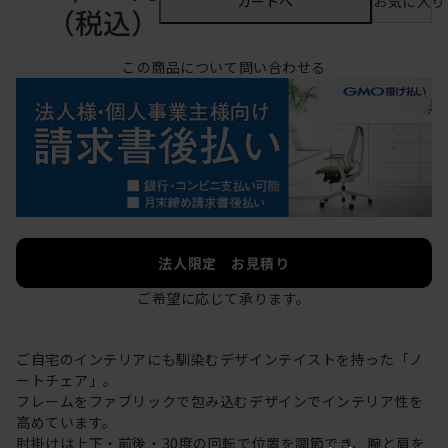
カートへ
お気に入り
（税込）
この商品について問い合わせる
法人限定 お見積り
ご希望に応じて承ります。
ご自宅のインテリアにも馴染むデザインテイストを持った「ノ
ートチェア」。
フレームをファブリックで包み込むデザインでインテリア性を
高めています。
肘掛けは上下・前後・30度の回転で位置を調節でき、腕と肩を