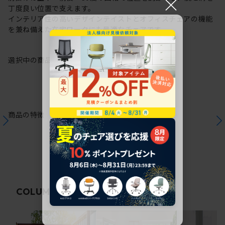
×
丁度良い位置で支えます。
インテリア性の高いデザインテイストとオフィスチェアの機能
を兼ね備えた在宅ワークにも最適なチェアです。
選択中の商品情報
保証
注意事項
商品の特徴
関連コラム
COLUMN