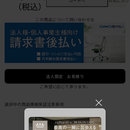
カートへ
お気に入り
（税込）
この商品について問い合わせる
法人限定 お見積り
ご希望に応じて承ります。
×
選択中の商品情報
保証
注意事項