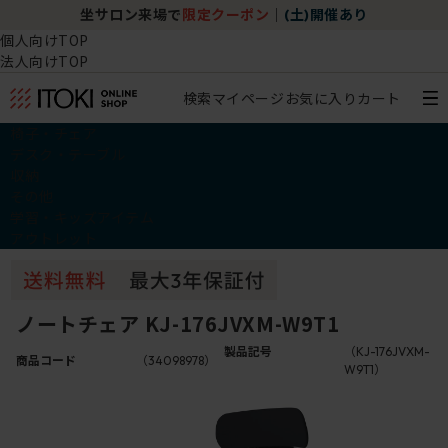
坐サロン来場で
限定クーポン
｜
(土)開催あり
個人向けTOP
法人向けTOP
検索
マイページ
お気に入り
カート
椅子・チェア
デスク・テーブル
収納
その他
学習・キッズアイテム
アウトレット
ノートチェア KJ-176JVXM-W9T1
製品記号
（KJ-176JVXM-
商品コード
（34098978）
W9T1）