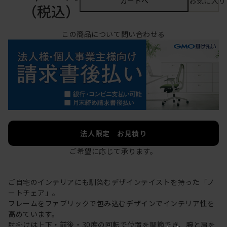
カートへ
お気に入り
（税込）
この商品について問い合わせる
法人限定 お見積り
ご希望に応じて承ります。
ご自宅のインテリアにも馴染むデザインテイストを持った「ノ
ートチェア」。
フレームをファブリックで包み込むデザインでインテリア性を
高めています。
肘掛けは上下・前後・30度の回転で位置を調節でき、腕と肩を