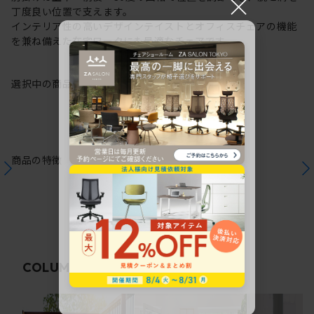
×
丁度良い位置で支えます。
インテリア性の高いデザインテイストとオフィスチェアの機能
を兼ね備えた在宅ワークにも最適なチェアです。
選択中の商品情報
保証
注意事項
商品の特徴
関連コラム
COLUMN