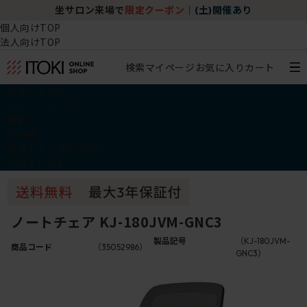
坐サロン来場で
限定クーポン
｜
(土)開催あり
個人向けTOP
法人向けTOP
検索
マイページ
お気に入り
カート
椅子・チェア
デスク・テーブル
収納
その他
学習・キッズアイテム
アウトレット
ノートチェア KJ-180JVM-GNC3
製品記号
（KJ-180JVM-
商品コード
（35052986）
GNC3）