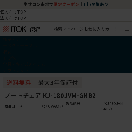
坐サロン来場で
限定クーポン
｜
(土)開催あり
個人向けTOP
法人向けTOP
検索
マイページ
お気に入り
カート
椅子・チェア
デスク・テーブル
収納
その他
学習・キッズアイテム
アウトレット
ノートチェア KJ-180JVM-GNB2
製品記号
（KJ-180JVM-
商品コード
（34099804）
GNB2）