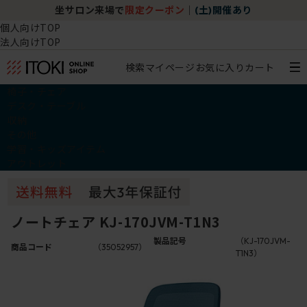
坐サロン来場で
限定クーポン
｜
(土)開催あり
個人向けTOP
法人向けTOP
検索
マイページ
お気に入り
カート
椅子・チェア
デスク・テーブル
収納
その他
学習・キッズアイテム
アウトレット
ノートチェア KJ-170JVM-T1N3
製品記号
（KJ-170JVM-
商品コード
（35052957）
T1N3）