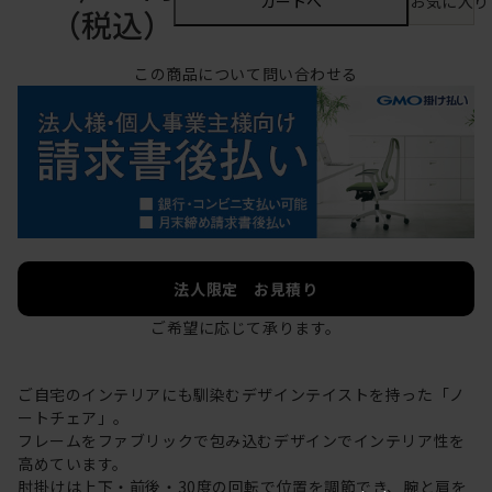
カートへ
お気に入り
（税込）
この商品について問い合わせる
法人限定 お見積り
ご希望に応じて承ります。
ご自宅のインテリアにも馴染むデザインテイストを持った「ノ
ートチェア」。
フレームをファブリックで包み込むデザインでインテリア性を
高めています。
肘掛けは上下・前後・30度の回転で位置を調節でき、腕と肩を