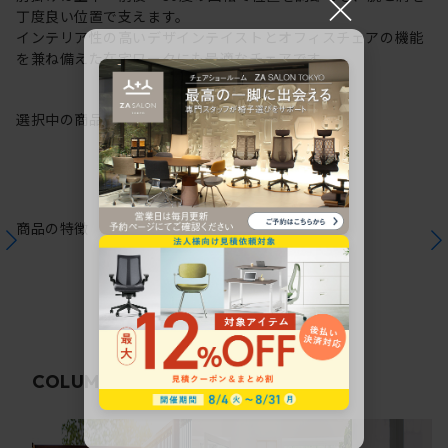
×
丁度良い位置で支えます。
インテリア性の高いデザインテイストとオフィスチェアの機能
を兼ね備えた在宅ワークにも最適なチェアです。
選択中の商品情報
保証
注意事項
商品の特徴
関連コラム
COLUMN