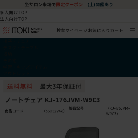
坐サロン来場で
限定クーポン
｜
(土)開催あり
個人向けTOP
法人向けTOP
検索
マイページ
お気に入り
カート
椅子・チェア
デスク・テーブル
収納
その他
学習・キッズアイテム
アウトレット
ノートチェア KJ-176JVM-W9C3
製品記号
（KJ-176JVM-
商品コード
（35052946）
W9C3）