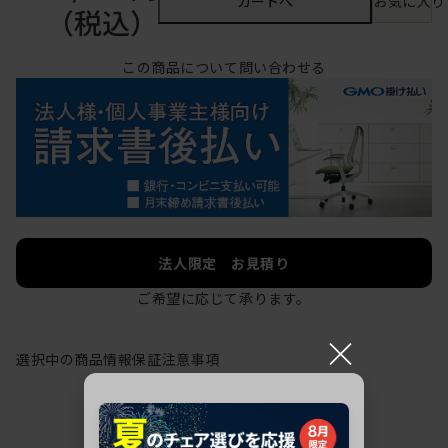
カートへ
お気に入り
（税込）
この商品について問い合わせる
法人限定 お見積り
ご希望に応じて承ります。
×
選択中の商品情報
保証
注意事項