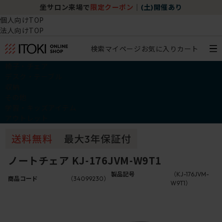
坐サロン来場で
限定クーポン
｜
(土)開催あり
個人向けTOP
法人向けTOP
検索
マイページ
お気に入り
カート
椅子・チェア
デスク・テーブル
収納
その他
学習・キッズアイテム
アウトレット
ノートチェア KJ-176JVM-W9T1
製品記号
（KJ-176JVM-
商品コード
（34099230）
W9T1）