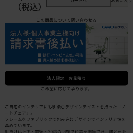
カートへ
お気に入り
（税込）
この商品について問い合わせる
法人限定 お見積り
ご希望に応じて承ります。
ご自宅のインテリアにも馴染むデザインテイストを持った「ノ
ートチェア」。
フレームをファブリックで包み込むデザインでインテリア性を
高めています。
肘掛けは上下・前後・30度の回転で位置を調節でき、腕と肩を