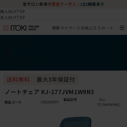
坐サロン来場で
限定クーポン
｜
(土)開催あり
個人向けTOP
法人向けTOP
検索
マイページ
お気に入り
カート
椅子・チェア
デスク・テーブル
収納
その他
学習・キッズアイテム
アウトレット
ノートチェア KJ-177JVM1W9N3
製品記号
（KJ-
商品コード
（35052937）
177JVM1W9N3）