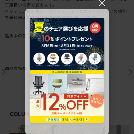
×
丁度良い位置で支えます。
インテリア性の高いデザインテイストとオフィスチェアの機能
を兼ね備えた在宅ワークにも最適なチェアです。
選択中の商品情報
保証
注意事項
商品の特徴
関連コラム
COLUMN