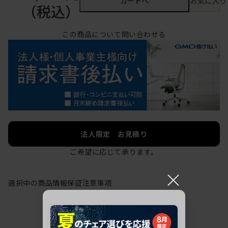
カートへ
お気に入り
（税込）
この商品について問い合わせる
法人限定 お見積り
ご希望に応じて承ります。
×
選択中の商品情報
保証
注意事項