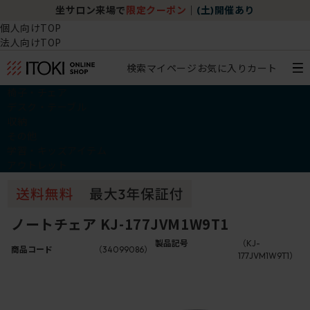
坐サロン来場で
限定クーポン
｜
(土)開催あり
個人向けTOP
法人向けTOP
検索
マイページ
お気に入り
カート
椅子・チェア
デスク・テーブル
収納
その他
学習・キッズアイテム
アウトレット
ノートチェア KJ-177JVM1W9T1
製品記号
（KJ-
商品コード
（34099086）
177JVM1W9T1）