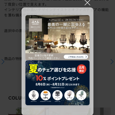
×
丁度良い位置で支えます。
インテリア性の高いデザインテイストとオフィスチェアの機能
を兼ね備えた在宅ワークにも最適なチェアです。
選択中の商品情報
保証
注意事項
商品の特徴
関連コラム
COLUMN