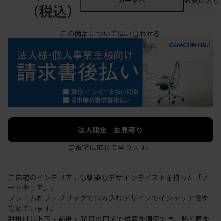
カートへ
お気に入り
（税込）
この商品について問い合わせる
法人限定 お見積り
ご希望に応じて承ります。
ご自宅のインテリアにも馴染むデザインテイストを持った「ノ
ートチェア」。
フレームをファブリックで包み込むデザインでインテリア性を
高めています。
肘掛けは上下・前後・30度の回転で位置を調節でき、腕と肩を