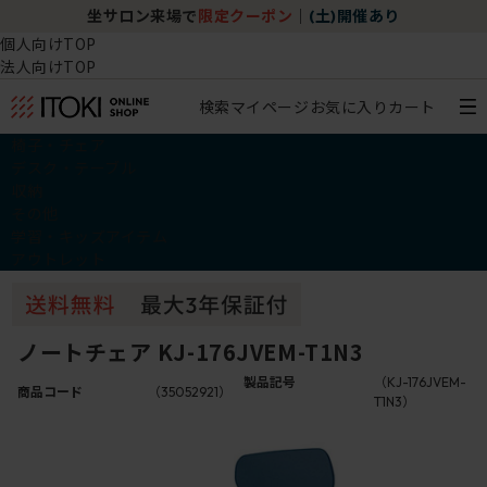
坐サロン来場で
限定クーポン
｜
(土)開催あり
個人向けTOP
法人向けTOP
検索
マイページ
お気に入り
カート
椅子・チェア
デスク・テーブル
収納
その他
学習・キッズアイテム
アウトレット
ノートチェア KJ-176JVEM-T1N3
製品記号
（KJ-176JVEM-
商品コード
（35052921）
T1N3）