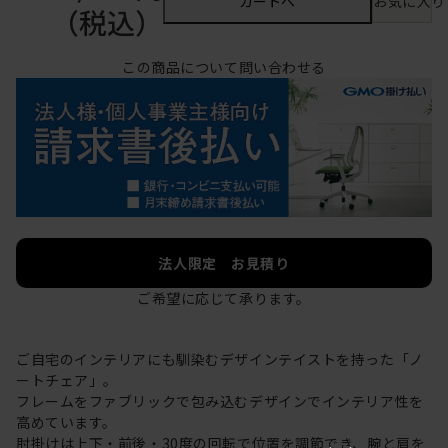
カートへ
お気に入り
（税込）
この商品について問い合わせる
法人限定 お見積り
ご希望に応じて承ります。
ご自宅のインテリアにも馴染むデザインテイストを持った「ノ
ートチェア」。
フレームをファブリックで包み込むデザインでインテリア性を
高めています。
肘掛けは上下・前後・30度の回転で位置を調節でき、腕と肩を