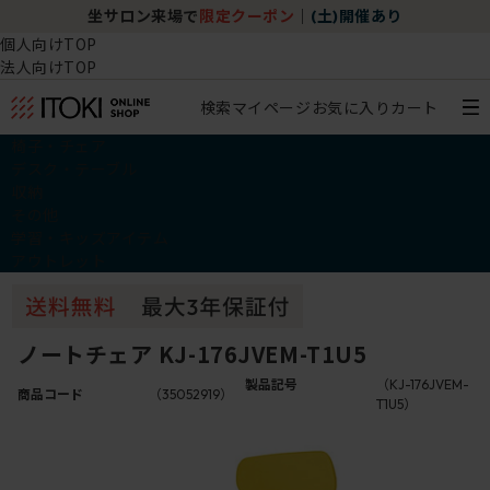
坐サロン来場で
限定クーポン
｜
(土)開催あり
個人向けTOP
法人向けTOP
検索
マイページ
お気に入り
カート
椅子・チェア
デスク・テーブル
収納
その他
学習・キッズアイテム
アウトレット
ノートチェア KJ-176JVEM-T1U5
製品記号
（KJ-176JVEM-
商品コード
（35052919）
T1U5）