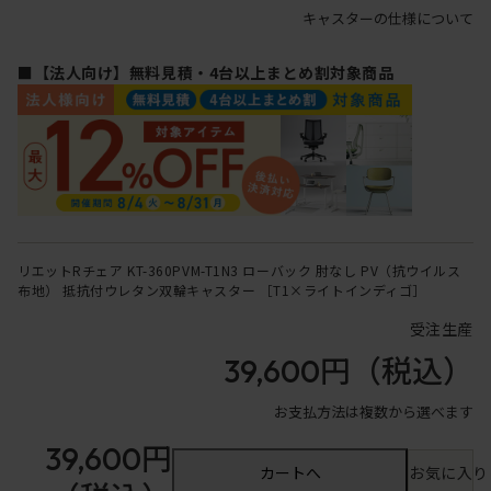
キャスターの仕様について
■【法人向け】無料見積・4台以上まとめ割対象商品
リエットRチェア KT-360PVM-T1N3 ローバック 肘なし PV（抗ウイルス
布地） 抵抗付ウレタン双輪キャスター ［T1×ライトインディゴ］
受注生産
39,600円
（税込）
お支払方法は複数から選べます
39,600円
カートへ
お気に入り