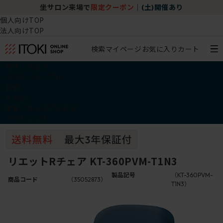
坐サロン来場で
限定クーポン
｜
(土)開催あり
個人向けTOP
法人向けTOP
検索
マイページ
お気に入り
カート
椅子・チェア
デスク・テーブル
収納
その他
学習・キッズアイテム
アウトレット
リエットRチェア KT-360PVM-T1N3
製品記号
（KT-360PVM-
商品コード
（35052873）
T1N3）