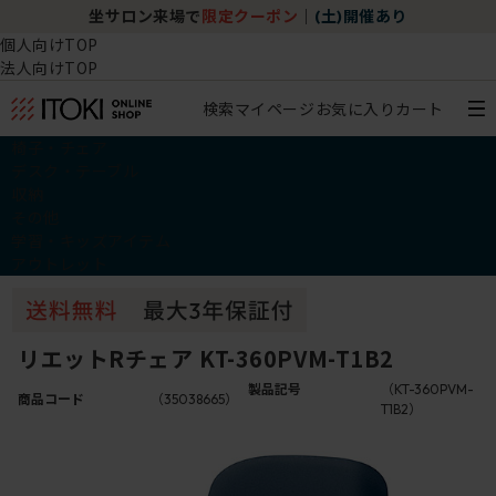
坐サロン来場で
限定クーポン
｜
(土)開催あり
個人向けTOP
法人向けTOP
検索
マイページ
お気に入り
カート
椅子・チェア
デスク・テーブル
収納
その他
学習・キッズアイテム
アウトレット
リエットRチェア KT-360PVM-T1B2
製品記号
（KT-360PVM-
商品コード
（35038665）
T1B2）