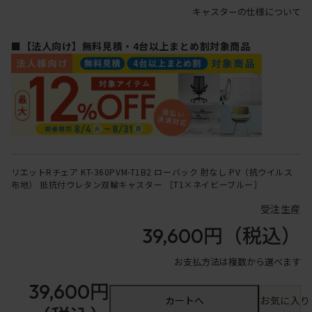
キャスターの仕様について
■【法人向け】無料見積・4台以上まとめ割対象商品
リエットRチェア KT-360PVM-T1B2 ローバック 肘なし PV（抗ウイルス
布地） 抵抗付ウレタン双輪キャスター ［T1×ネイビーブルー］
受注生産
39,600円
（税込）
お支払方法は複数から選べます
39,600円
カートへ
お気に入り