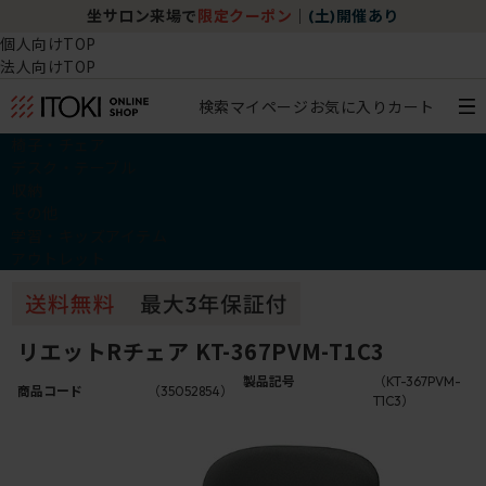
坐サロン来場で
限定クーポン
｜
(土)開催あり
個人向けTOP
法人向けTOP
検索
マイページ
お気に入り
カート
椅子・チェア
デスク・テーブル
収納
その他
学習・キッズアイテム
アウトレット
リエットRチェア KT-367PVM-T1C3
製品記号
（KT-367PVM-
商品コード
（35052854）
T1C3）