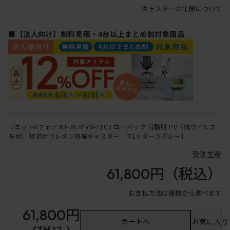
キャスターの仕様について
■【法人向け】無料見積・4台以上まとめ割対象商品
リエットRチェア KT-367PVM-T1C3 ローバック 可動肘 PV（抗ウイルス
布地） 抵抗付ウレタン双輪キャスター ［T1×ダークグレー］
受注生産
61,800円
（税込）
お支払方法は複数から選べます
61,800円
カートへ
お気に入り