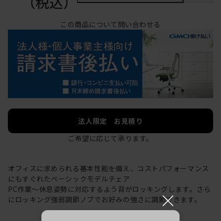
（税込）
この商品について問い合わせる
法人限定 お見積り
ご希望に応じて承ります。
オフィスに求められる基本性能を備え、コストパフォーマンス
にもすぐれたベーシックモデルチェア
PC作業～休息姿勢に対応するよう背がロッキングします。さら
×
にロッキング強弱調節ノブでお好みの強さに調節できます。