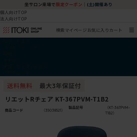
坐サロン来場で
限定クーポン
｜
(土)開催あり
個人向けTOP
法人向けTOP
検索
マイページ
お気に入り
カート
椅子・チェア
デスク・テーブル
収納
その他
学習・キッズアイテム
アウトレット
リエットRチェア KT-367PVM-T1B2
製品記号
（KT-367PVM-
商品コード
（35038521）
T1B2）