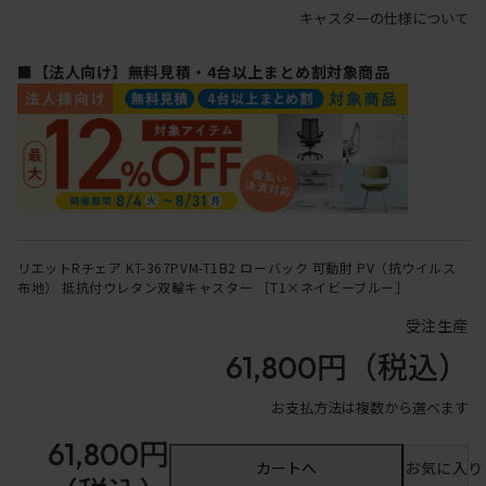
キャスターの仕様について
■【法人向け】無料見積・4台以上まとめ割対象商品
リエットRチェア KT-367PVM-T1B2 ローバック 可動肘 PV（抗ウイルス
布地） 抵抗付ウレタン双輪キャスター ［T1×ネイビーブルー］
受注生産
61,800円
（税込）
お支払方法は複数から選べます
61,800円
カートへ
お気に入り