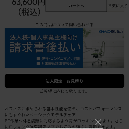
63,600円
カートへ
お気に入り
（税込）
この商品について問い合わせる
法人限定 お見積り
ご希望に応じて承ります。
オフィスに求められる基本性能を備え、コストパフォーマンス
にもすぐれたベーシックモデルチェア
×
PC作業～休息姿勢に対応するよう背がロッキングします。さら
にロッキング強弱調節ノブでお好みの強さに調節できます。