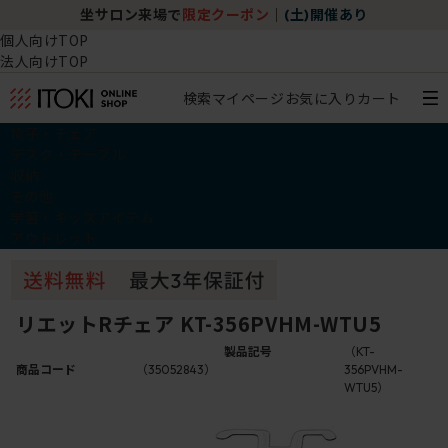
坐サロン来場で
限定クーポン
｜
(土)開催あり
個人向けTOP
法人向けTOP
検索
マイページ
お気に入り
カート
椅子・チェア
デスク・テーブル
収納
その他
学習・キッズアイテム
アウトレット
リエットRチェア KT-356PVHM-WTU5
製品記号
（KT-
商品コード
（35052843）
356PVHM-
WTU5）