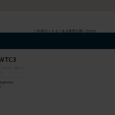
ご利用ガイド
よくある質問
お問い合わせ
WTC3
ガー付 PV（抗ウイ
ー］
356PVHM-
3）