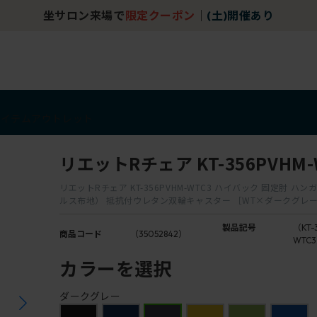
坐サロン来場で
限定クーポン
｜
(土)開催あり
アイテム
アウトレット
リエットRチェア KT-356PVHM-
リエットRチェア KT-356PVHM-WTC3 ハイバック 固定肘 ハン
ルス布地） 抵抗付ウレタン双輪キャスター ［WT×ダークグレ
製品記号
（KT-
商品コード
（35052842）
WTC
カラーを選択
ダークグレー