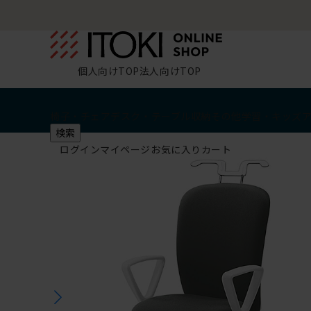
個人向けTOP
法人向けTOP
椅子・チェア
デスク・テーブル
収納
その他
学習・キッズ
検索
ログイン
マイページ
お気に入り
カート