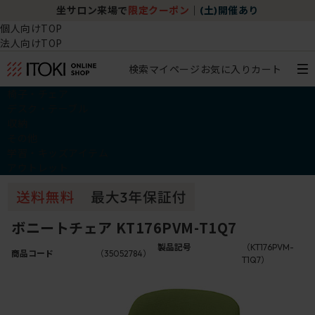
坐サロン来場で
限定クーポン
｜
(土)開催あり
個人向けTOP
法人向けTOP
検索
マイページ
お気に入り
カート
椅子・チェア
デスク・テーブル
収納
その他
学習・キッズアイテム
アウトレット
ボニートチェア KT176PVM-T1Q7
製品記号
（KT176PVM-
商品コード
（35052784）
T1Q7）