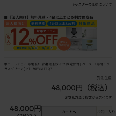
キャスターの仕様について
■【法人向け】無料見積・4台以上まとめ割対象商品
ボニートチェア 布地張り 背裏 樹脂タイプ 固定肘付 [ ベース : / 張地 : グ
ラスグリーン ] KT176PVM-T1Q7
受注生産
48,000円
（税込）
お支払方法は複数から選べます
48,000円
カートへ
お気に入り