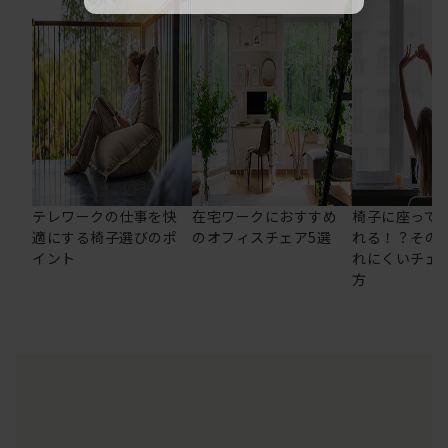
テレワークの仕事を快
在宅ワークにおすすめ
椅子に座って
適にする椅子選びのポ
のオフィスチェア5選
れる！？その
イント
れにくいチェ
方