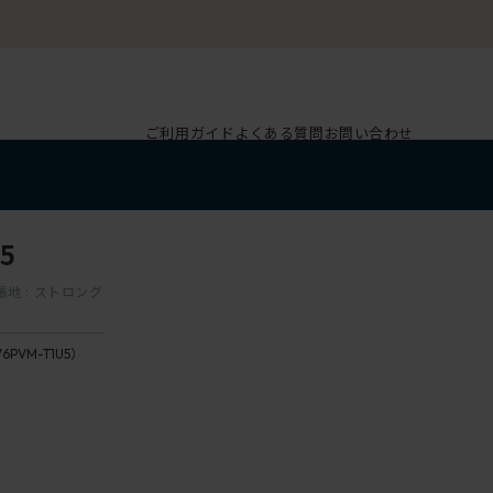
ご利用ガイド
よくある質問
お問い合わせ
5
張地 : ストロング
76PVM-T1U5）