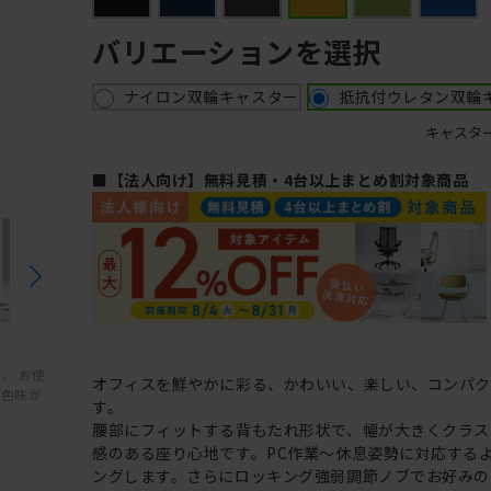
バリエーションを選択
ナイロン双輪キャスター
抵抗付ウレタン双輪
キャスタ
■【法人向け】無料見積・4台以上まとめ割対象商品
、 お使
オフィスを鮮やかに彩る、かわいい、楽しい、コンパ
と色味が
す。
腰部にフィットする背もたれ形状で、幅が大きくクラス
感のある座り心地です。PC作業～休息姿勢に対応する
ングします。さらにロッキング強弱調節ノブでお好みの