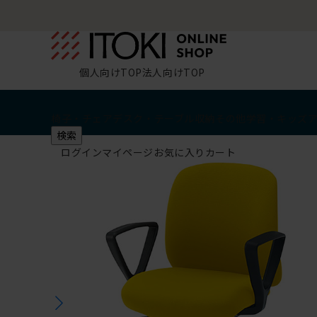
個人向けTOP
法人向けTOP
椅子・チェア
デスク・テーブル
収納
その他
学習・キッズ
検索
ログイン
マイページ
お気に入り
カート