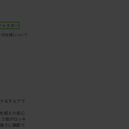
キャスター
ーの仕様について
クトなチェアで
を超えた安心
よう背がロッキ
強さに調節で