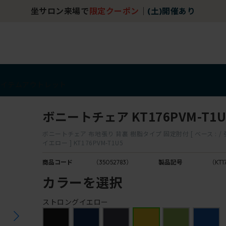
坐サロン来場で
限定クーポン
｜
(土)開催あり
アイテム
アウトレット
ボニートチェア KT176PVM-T1U
ボニートチェア 布地張り 背裏 樹脂タイプ 固定肘付 [ ベース : / 
イエロー ] KT176PVM-T1U5
商品コード
（35052783）
製品記号
（KT1
カラーを選択
ストロングイエロー