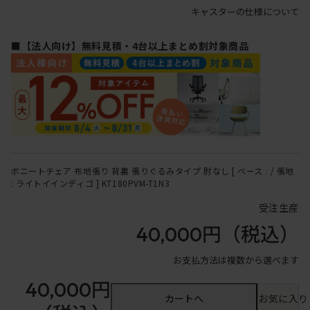
キャスターの仕様について
■【法人向け】無料見積・4台以上まとめ割対象商品
ボニートチェア 布地張り 背裏 張りぐるみタイプ 肘なし [ ベース : / 張地
: ライトイインディゴ ] KT180PVM-T1N3
受注生産
40,000円
（税込）
お支払方法は複数から選べます
40,000円
カートへ
お気に入り