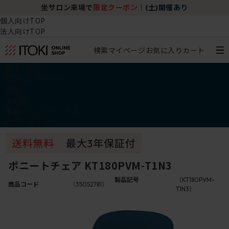
坐サロン来場で
限定クーポン
｜
(土)開催あり
個人向けTOP
法人向けTOP
検索
マイページ
お気に入り
カート
椅子・チェア
デスク・テーブル
収納
その他
学習・キッズアイテム
アウトレット
ボニートチェア KT180PVM-T1N3
製品記号
（KT180PVM-
商品コード
（35052781）
T1N3）