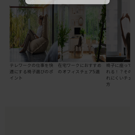
テレワークの仕事を快
在宅ワークにおすすめ
椅子に座って
適にする椅子選びのポ
のオフィスチェア5選
れる！？その
イント
れにくいチェ
方