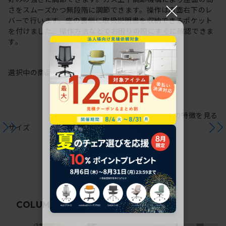
×
さをスムーズかつ無段階に調節できます。操作は座面右下のレ
バーで行います。座の裏側に取扱説明書を収納できるポケット
を付けました。操作方法などでお困りの際にすぐに確認できま
す。
選択中の商品情報
保証
注意事項
シリーズの特徴を見る
サイズ
関連コラム
COLUMN