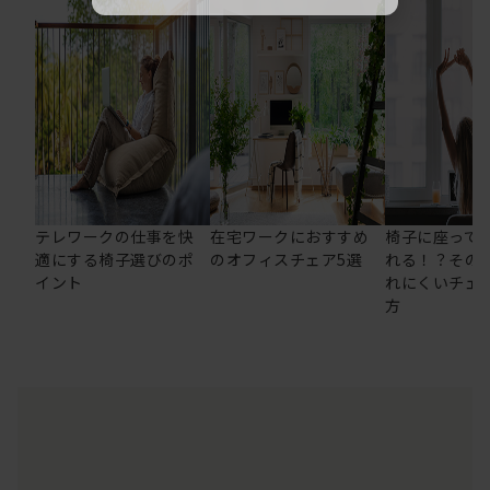
テレワークの仕事を快
在宅ワークにおすすめ
椅子に座って
適にする椅子選びのポ
のオフィスチェア5選
れる！？その
イント
れにくいチェ
方