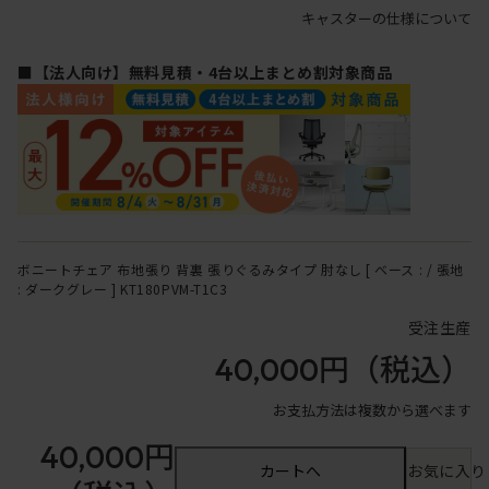
キャスターの仕様について
■【法人向け】無料見積・4台以上まとめ割対象商品
ボニートチェア 布地張り 背裏 張りぐるみタイプ 肘なし [ ベース : / 張地
: ダークグレー ] KT180PVM-T1C3
受注生産
40,000円
（税込）
お支払方法は複数から選べます
40,000円
カートへ
お気に入り