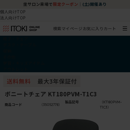
坐サロン来場で
限定クーポン
｜
(土)開催あり
個人向けTOP
法人向けTOP
検索
マイページ
お気に入り
カート
椅子・チェア
デスク・テーブル
収納
その他
学習・キッズアイテム
アウトレット
ボニートチェア KT180PVM-T1C3
製品記号
（KT180PVM-
商品コード
（35052778）
T1C3）