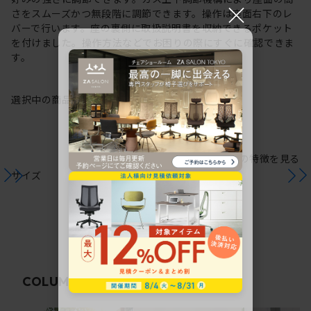
×
さをスムーズかつ無段階に調節できます。操作は座面右下のレ
バーで行います。座の裏側に取扱説明書を収納できるポケット
を付けました。操作方法などでお困りの際にすぐに確認できま
す。
選択中の商品情報
保証
注意事項
シリーズの特徴を見る
サイズ
関連コラム
COLUMN