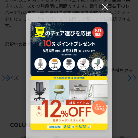
×
さをスムーズかつ無段階に調節できます。操作は座面右下のレ
バーで行います。座の裏側に取扱説明書を収納できるポケット
を付けました。操作方法などでお困りの際にすぐに確認できま
す。
選択中の商品情報
保証
注意事項
シリーズの特徴を見る
サイズ
関連コラム
COLUMN