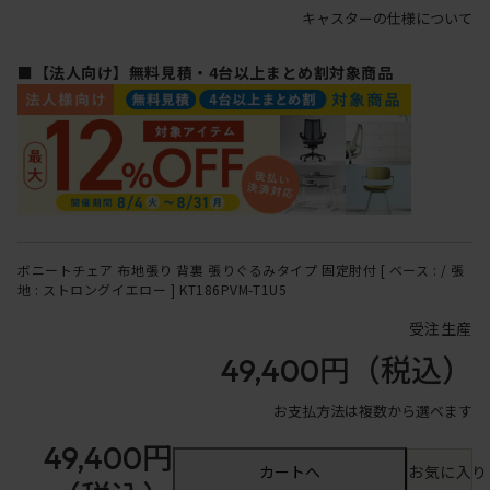
キャスターの仕様について
■【法人向け】無料見積・4台以上まとめ割対象商品
ボニートチェア 布地張り 背裏 張りぐるみタイプ 固定肘付 [ ベース : / 張
地 : ストロングイエロー ] KT186PVM-T1U5
受注生産
49,400円
（税込）
お支払方法は複数から選べます
49,400円
カートへ
お気に入り