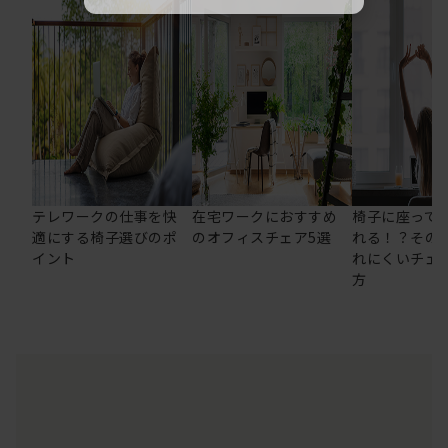
テレワークの仕事を快
在宅ワークにおすすめ
椅子に座って
適にする椅子選びのポ
のオフィスチェア5選
れる！？その
イント
れにくいチェ
方