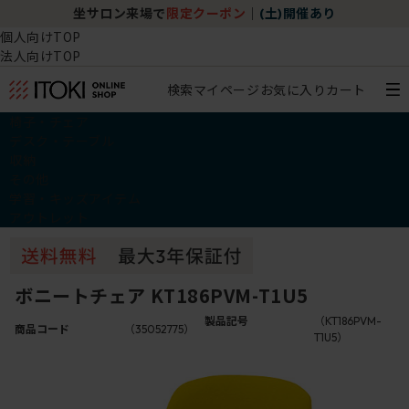
坐サロン来場で
限定クーポン
｜
(土)開催あり
個人向けTOP
法人向けTOP
検索
マイページ
お気に入り
カート
椅子・チェア
デスク・テーブル
収納
その他
学習・キッズアイテム
アウトレット
ボニートチェア KT186PVM-T1U5
製品記号
（KT186PVM-
商品コード
（35052775）
T1U5）