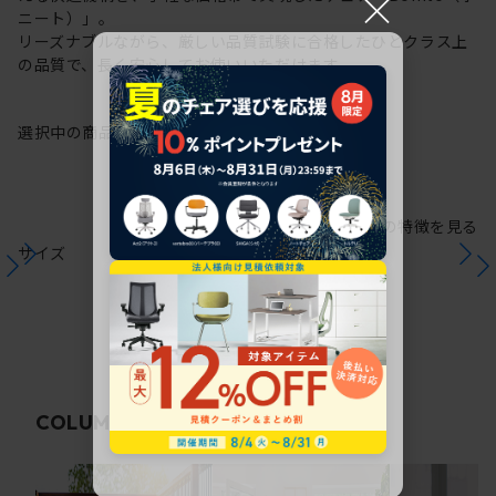
×
ニート）」。
リーズナブルながら、厳しい品質試験に合格したひとクラス上
の品質で、長く安心してお使いいただけます。
選択中の商品情報
保証
注意事項
シリーズの特徴を見る
サイズ
関連コラム
COLUMN