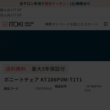
坐サロン来場で
限定クーポン
｜
(土)開催あり
個人向けTOP
法人向けTOP
検索
マイページ
お気に入り
カート
椅子・チェア
デスク・テーブル
収納
その他
学習・キッズアイテム
アウトレット
ボニートチェア KT186PVM-T1T1
製品記号
（KT186PVM-
商品コード
（35039244）
T1T1）