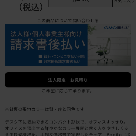
カートへ
お気に入り
（税込）
この商品について問い合わせる
法人限定 お見積り
ご希望に応じて承ります。
※背裏の張地カラーは背・座と同色です
デスク下に収納できるコンパクト形状で、オフィスすっきり。
オフィスを演出する鮮やかなカラー展開と働く人をやさしく支
える快適機構を、手軽な価格帯で実現したチェア「Bonito（ボ