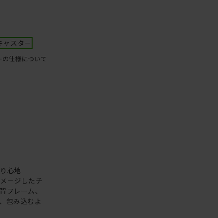
キャスター
ーの仕様について
座り心地
イメージしたチ
背フレーム、
、包み込むよ