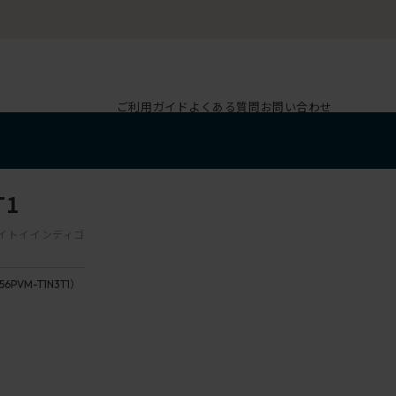
ご利用ガイド
よくある質問
お問い合わせ
T1
 ライトイインディゴ
56PVM-T1N3T1）