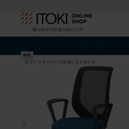
個人向けTOP
法人向けTOP
椅子・チェア
デスク・テーブル
収納
その他
学習・キッズ
検索
ログイン
マイページ
お気に入り
カート