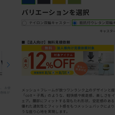
バリエーションを選択
ナイロン双輪キャスター
抵抗付ウレタン双輪
キャスタ
■【法人向け】無料見積依頼
、 お使
メッシュ＋フレームが放つワンランク上のデザインと
と色味が
「colt = 子馬」のような、軽快感や疾走感、楽しさを
ェア。腰部にフィットする背もたれ形状、安定感のある
優れた通気性とフィット感をもつメッシュバックにより
うな座り心地を実現します。