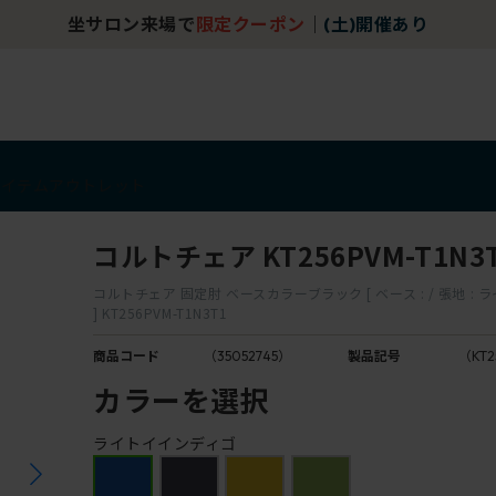
坐サロン来場で
限定クーポン
｜
(土)開催あり
アイテム
アウトレット
コルトチェア KT256PVM-T1N3
コルトチェア 固定肘 ベースカラーブラック [ ベース : / 張地 :
] KT256PVM-T1N3T1
商品コード
（35052745）
製品記号
（KT2
カラーを選択
ライトイインディゴ