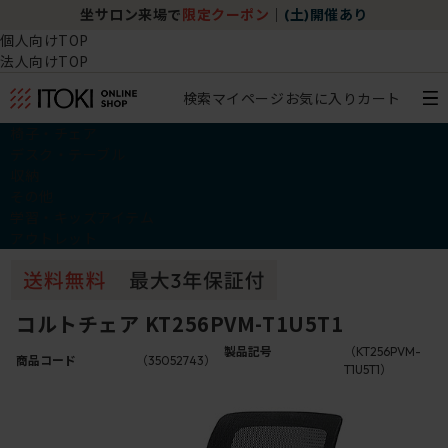
坐サロン来場で
限定クーポン
｜
(土)開催あり
個人向けTOP
法人向けTOP
検索
マイページ
お気に入り
カート
椅子・チェア
デスク・テーブル
収納
その他
学習・キッズアイテム
アウトレット
コルトチェア KT256PVM-T1U5T1
製品記号
（KT256PVM-
商品コード
（35052743）
T1U5T1）