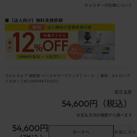
キャスターの仕様について
■【法人向け】無料見積依頼
コルトチェア 固定肘 ベースカラーブラック [ ベース : / 張地 : ストロング
イエロー ] KT256PVM-T1U5T1
受注生産
54,600円
（税込）
お支払方法は複数から選べます
54,600円
カートへ
お気に入り