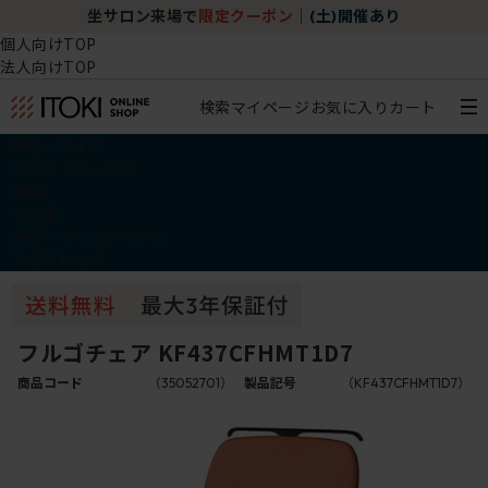
坐サロン来場で
限定クーポン
｜
(土)開催あり
個人向けTOP
法人向けTOP
検索
マイページ
お気に入り
カート
椅子・チェア
デスク・テーブル
収納
その他
学習・キッズアイテム
アウトレット
フルゴチェア KF437CFHMT1D7
商品コード
（35052701）
製品記号
（KF437CFHMT1D7）