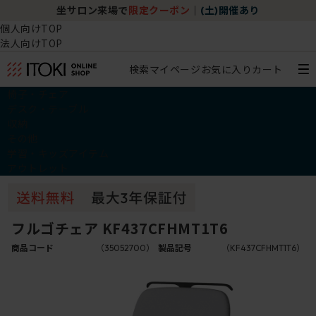
坐サロン来場で
限定クーポン
｜
(土)開催あり
個人向けTOP
法人向けTOP
検索
マイページ
お気に入り
カート
椅子・チェア
デスク・テーブル
収納
その他
学習・キッズアイテム
アウトレット
フルゴチェア KF437CFHMT1T6
商品コード
（35052700）
製品記号
（KF437CFHMT1T6）