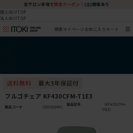
坐サロン来場で
限定クーポン
｜
(土)開催あり
個人向けTOP
法人向けTOP
検索
マイページ
お気に入り
カート
椅子・チェア
デスク・テーブル
収納
その他
学習・キッズアイテム
アウトレット
フルゴチェア KF430CFM-T1E3
製品記号
（KF430CFM-
商品コード
（35052690）
T1E3）