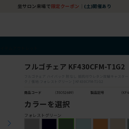
坐サロン来場で
限定クーポン
｜
(土)開催あり
アイテム
アウトレット
フルゴチェア KF430CFM-T1G2
フルゴチェア ハイバック 肘なし 抵抗付ウレタン双輪キャスター [
ク / 張地:フォレストグリーン ] KF430CFM-T1G2
商品コード
（35052689）
製品記号
（KF4
カラーを選択
フォレストグリーン