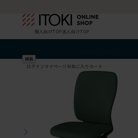
個人向けTOP
法人向けTOP
椅子・チェア
デスク・テーブル
収納
その他
学習・キッズ
検索
ログイン
マイページ
お気に入り
カート