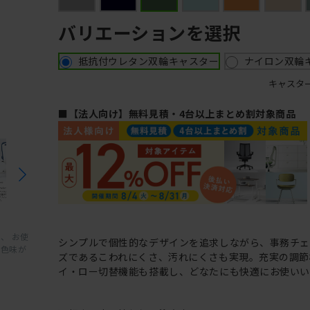
バリエーションを選択
抵抗付ウレタン双輪キャスター
ナイロン双輪
キャスタ
■【法人向け】無料見積・4台以上まとめ割対象商品
、 お使
シンプルで個性的なデザインを追求しながら、事務チ
と色味が
ズであるこわれにくさ、汚れにくさも実現。充実の調節
イ・ロー切替機能も搭載し、どなたにも快適にお使いい