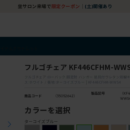
坐サロン来場で
限定クーポン
｜
(土)開催あり
アイテム
アウトレット
フルゴチェア KF446CFHM-WW
フルゴチェア ローバック 固定肘 ハンガー 抵抗付ウレタン双輪キ
ス:ホワイト / 張地:ターコイズブルー ] KF446CFHM-WWS4
製品記号
（KF4
商品コード
（35052642）
WWS
カラーを選択
ターコイズブルー