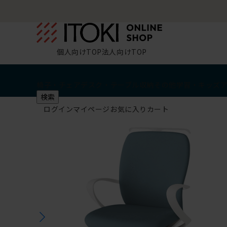
個人向けTOP
法人向けTOP
椅子・チェア
デスク・テーブル
収納
その他
学習・キッズ
検索
ログイン
マイページ
お気に入り
カート