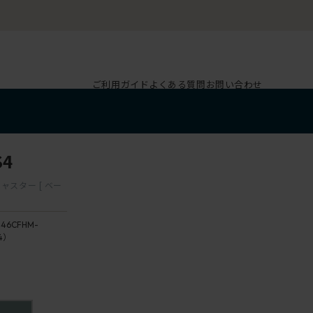
ご利用ガイド
よくある質問
お問い合わせ
S4
ャスター [ ベー
46CFHM-
4）