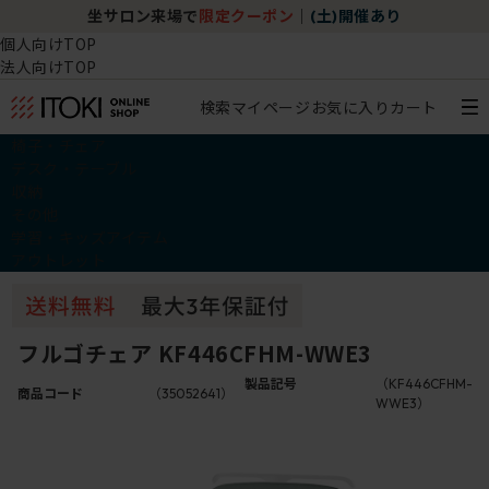
坐サロン来場で
限定クーポン
｜
(土)開催あり
個人向けTOP
法人向けTOP
検索
マイページ
お気に入り
カート
椅子・チェア
デスク・テーブル
収納
その他
学習・キッズアイテム
アウトレット
フルゴチェア KF446CFHM-WWE3
製品記号
（KF446CFHM-
商品コード
（35052641）
WWE3）