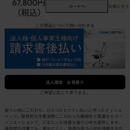
67,800円
カートへ
お気に入り
（税込）
この商品について問い合わせる
法人限定 お見積り
ご希望に応じて承ります。
座り心地にこだわり、ひとつひとつていねいに作ったメッシュ
バック。理想的な作業姿勢にこだわった機能性と豊富なカラー
バリエーションで、どなたにも快適な座り心地を提供します。
長時間の作業でも、疲れにくく、快適な座り心地を持続するた