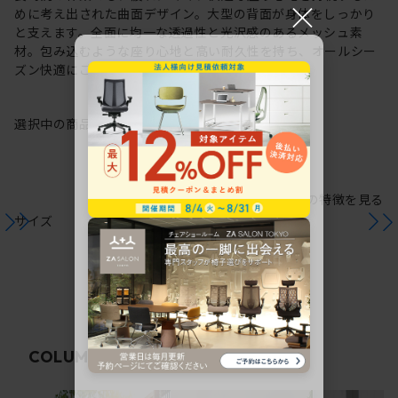
×
めに考え出された曲面デザイン。大型の背面が身体をしっかり
と支えます。全面に均一な透過性と光沢感のあるメッシュ素
材。包み込むような座り心地と高い耐久性を持ち、オールシー
ズン快適にご使用いただけます。
選択中の商品情報
保証
注意事項
シリーズの特徴を見る
サイズ
関連コラム
COLUMN