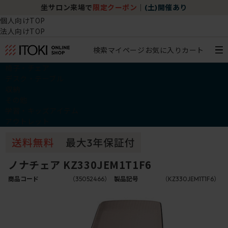
坐サロン来場で
限定クーポン
｜
(土)開催あり
個人向けTOP
法人向けTOP
検索
マイページ
お気に入り
カート
椅子・チェア
デスク・テーブル
収納
その他
学習・キッズアイテム
アウトレット
ノナチェア KZ330JEM1T1F6
商品コード
（35052466）
製品記号
（KZ330JEM1T1F6）