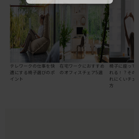
テレワークの仕事を快
在宅ワークにおすすめ
椅子に座って
適にする椅子選びのポ
のオフィスチェア5選
れる！？その
イント
れにくいチェ
方