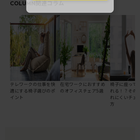
関連コラム
COLUMN
テレワークの仕事を快
在宅ワークにおすすめ
椅子に座って
適にする椅子選びのポ
のオフィスチェア5選
れる！？その
イント
れにくいチェ
方