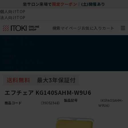
坐サロン来場で
限定クーポン
｜
(土)開催あり
個人向けTOP
法人向けTOP
検索
マイページ
お気に入り
カート
椅子・チェア
デスク・テーブル
収納
その他
学習・キッズアイテム
アウトレット
エフチェア KG140SAHM-W9U6
製品記号
（KG140SAHM-
商品コード
（35052348）
W9U6）