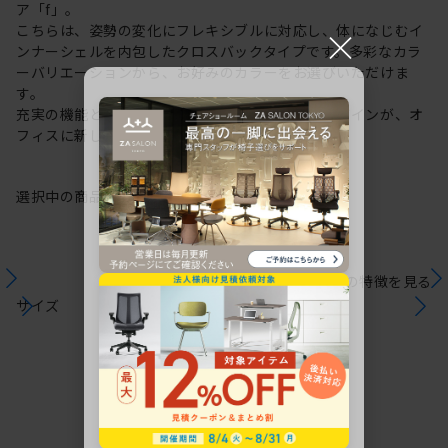
ア「f」。
こちらは、姿勢の変化にフレキシブルに対応し、体になじむイ
×
ンナーシェルを内包したクロスバックタイプです。多彩なカラ
ーバリエーションから、お好みのカラーをお選びいただけま
す。
充実の機能と一体となった透明感のある美しいデザインが、オ
フィスに新しい風を運びます。
選択中の商品情報
保証
注意事項
シリーズの特徴を見る
サイズ