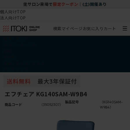
坐サロン来場で
限定クーポン
｜
(土)開催あり
個人向けTOP
法人向けTOP
検索
マイページ
お気に入り
カート
椅子・チェア
デスク・テーブル
収納
その他
学習・キッズアイテム
アウトレット
エフチェア KG140SAM-W9B4
製品記号
（KG140SAM-
商品コード
（35052307）
W9B4）