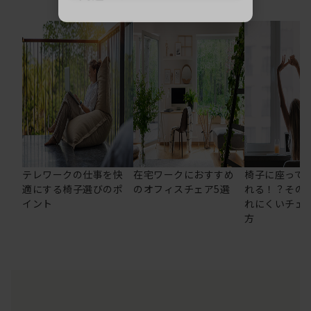
テレワークの仕事を快
在宅ワークにおすすめ
椅子に座って
適にする椅子選びのポ
のオフィスチェア5選
れる！？その
イント
れにくいチェ
方