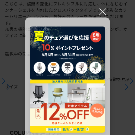
こちらは、姿勢の変化にフレキシブルに対応し、体になじむイ
×
ンナーシェルを内包したクロスバックタイプです。多彩なカラ
ーバリエーションから、お好みのカラーをお選びいただけま
す。
充実の機能と一体となった透明感のある美しいデザインが、オ
フィスに新しい風を運びます。
選択中の商品情報
保証
注意事項
シリーズの特徴を見る
サイズ
関連コラム
COLUMN