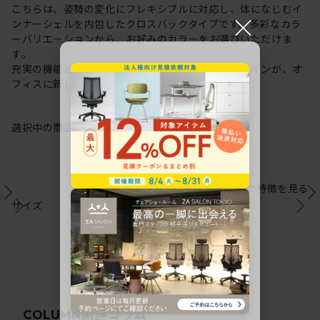
こちらは、姿勢の変化にフレキシブルに対応し、体になじむイ
×
ンナーシェルを内包したクロスバックタイプです。多彩なカラ
ーバリエーションから、お好みのカラーをお選びいただけま
す。
充実の機能と一体となった透明感のある美しいデザインが、オ
フィスに新しい風を運びます。
選択中の商品情報
保証
注意事項
シリーズの特徴を見る
サイズ
関連コラム
COLUMN