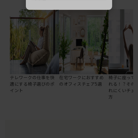
テレワークの仕事を快
在宅ワークにおすすめ
椅子に座って
適にする椅子選びのポ
のオフィスチェア5選
れる！？その
イント
れにくいチェ
方