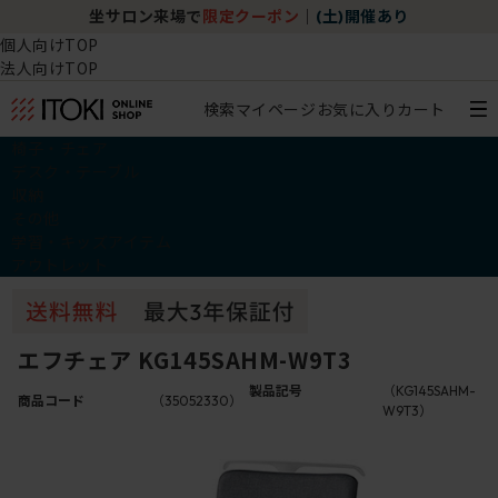
坐サロン来場で
限定クーポン
｜
(土)開催あり
個人向けTOP
法人向けTOP
検索
マイページ
お気に入り
カート
椅子・チェア
デスク・テーブル
収納
その他
学習・キッズアイテム
アウトレット
エフチェア KG145SAHM-W9T3
製品記号
（KG145SAHM-
商品コード
（35052330）
W9T3）