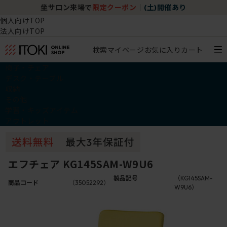
坐サロン来場で
限定クーポン
｜
(土)開催あり
個人向けTOP
法人向けTOP
検索
マイページ
お気に入り
カート
椅子・チェア
デスク・テーブル
収納
その他
学習・キッズアイテム
アウトレット
エフチェア KG145SAM-W9U6
製品記号
（KG145SAM-
商品コード
（35052292）
W9U6）