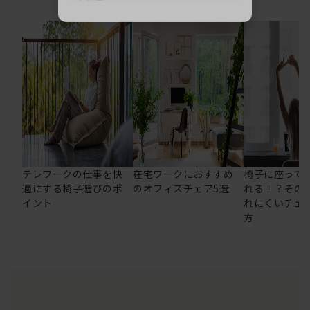
テレワークの仕事を快
在宅ワークにおすすめ
椅子に座って
適にする椅子選びのポ
のオフィスチェア5選
れる！？その
イント
れにくいチェ
方