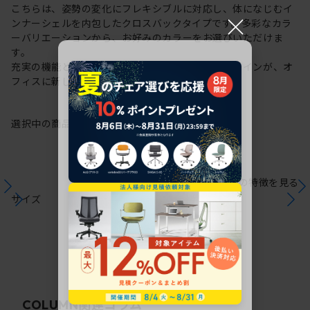
こちらは、姿勢の変化にフレキシブルに対応し、体になじむイ
×
ンナーシェルを内包したクロスバックタイプです。多彩なカラ
ーバリエーションから、お好みのカラーをお選びいただけま
す。
充実の機能と一体となった透明感のある美しいデザインが、オ
フィスに新しい風を運びます。
選択中の商品情報
保証
注意事項
シリーズの特徴を見る
サイズ
関連コラム
COLUMN