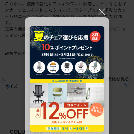
こちらは、姿勢の変化にフレキシブルに対応し、体になじむイ
×
ンナーシェルを内包したクロスバックタイプです。多彩なカラ
ーバリエーションから、お好みのカラーをお選びいただけま
す。
充実の機能と一体となった透明感のある美しいデザインが、オ
フィスに新しい風を運びます。
選択中の商品情報
保証
注意事項
シリーズの特徴を見る
サイズ
関連コラム
COLUMN