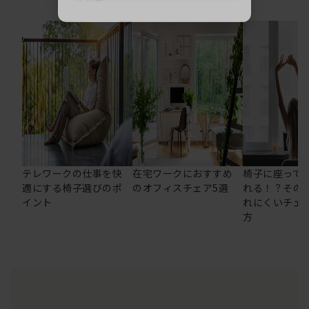
テレワークの仕事を快
在宅ワークにおすすめ
椅子に座って
適にする椅子選びのポ
のオフィスチェア5選
れる！？その
イント
れにくいチェ
方