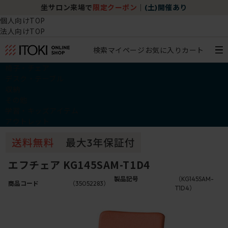
坐サロン来場で
限定クーポン
｜
(土)開催あり
個人向けTOP
法人向けTOP
検索
マイページ
お気に入り
カート
椅子・チェア
デスク・テーブル
収納
その他
学習・キッズアイテム
アウトレット
エフチェア KG145SAM-T1D4
製品記号
（KG145SAM-
商品コード
（35052283）
T1D4）