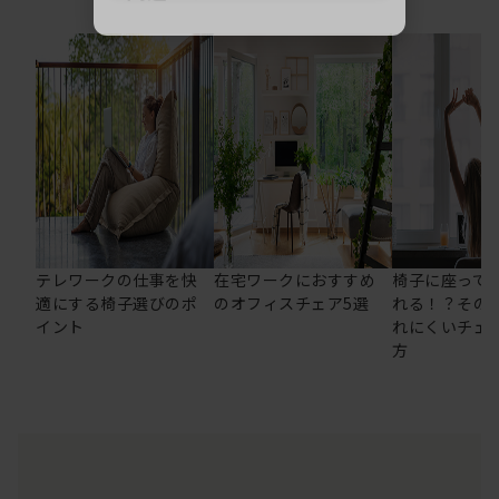
テレワークの仕事を快
在宅ワークにおすすめ
椅子に座って
適にする椅子選びのポ
のオフィスチェア5選
れる！？その
イント
れにくいチェ
方