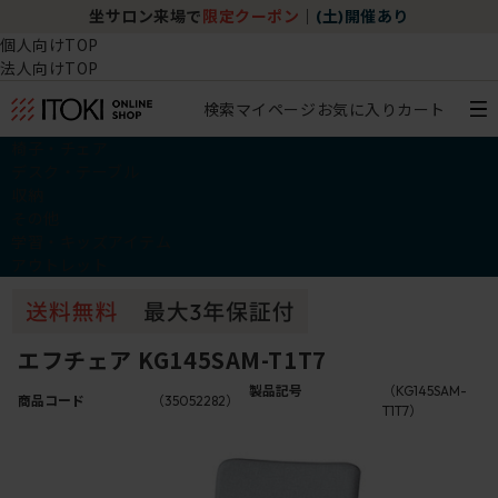
坐サロン来場で
限定クーポン
｜
(土)開催あり
個人向けTOP
法人向けTOP
検索
マイページ
お気に入り
カート
椅子・チェア
デスク・テーブル
収納
その他
学習・キッズアイテム
アウトレット
エフチェア KG145SAM-T1T7
製品記号
（KG145SAM-
商品コード
（35052282）
T1T7）