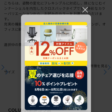
こちらは、姿勢の変化にフレキシブルに対応し、体になじむイ
×
ンナーシェルを内包したクロスバックタイプです。多彩なカラ
ーバリエーションから、お好みのカラーをお選びいただけま
す。
充実の機能と一体となった透明感のある美しいデザインが、オ
フィスに新しい風を運びます。
選択中の商品情報
保証
注意事項
シリーズの特徴を見る
サイズ
関連コラム
COLUMN