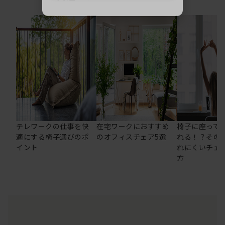
テレワークの仕事を快
在宅ワークにおすすめ
椅子に座って
適にする椅子選びのポ
のオフィスチェア5選
れる！？その
イント
れにくいチェ
方