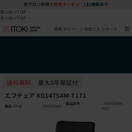
坐サロン来場で
限定クーポン
｜
(土)開催あり
個人向けTOP
法人向けTOP
検索
マイページ
お気に入り
カート
椅子・チェア
デスク・テーブル
収納
その他
学習・キッズアイテム
アウトレット
エフチェア KG147SAM-T1T1
製品記号
（KG147SAM-
商品コード
（35052266）
T1T1）