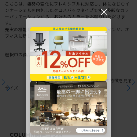
こちらは、姿勢の変化にフレキシブルに対応し、体になじむイ
×
ンナーシェルを内包したクロスバックタイプです。多彩なカラ
ーバリエーションから、お好みのカラーをお選びいただけま
す。
充実の機能と一体となった透明感のある美しいデザインが、オ
フィスに新しい風を運びます。
選択中の商品情報
保証
注意事項
シリーズの特徴を見る
サイズ
関連コラム
COLUMN