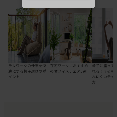
テレワークの仕事を快
在宅ワークにおすすめ
椅子に座って
適にする椅子選びのポ
のオフィスチェア5選
れる！？その
イント
れにくいチェ
方