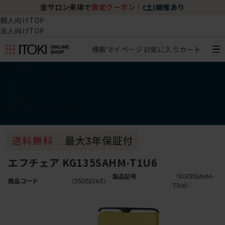
坐サロン来場で
限定クーポン
｜
(土)開催あり
個人向けTOP
法人向けTOP
検索
マイページ
お気に入り
カート
椅子・チェア
デスク・テーブル
収納
その他
学習・キッズアイテム
アウトレット
エフチェア KG135SAHM-T1U6
製品記号
（KG135SAHM-
商品コード
（35052243）
T1U6）