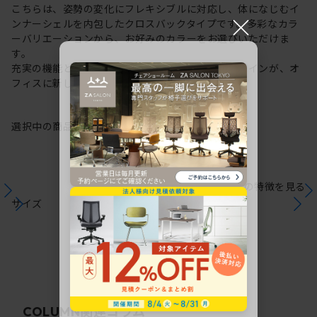
こちらは、姿勢の変化にフレキシブルに対応し、体になじむイ
×
ンナーシェルを内包したクロスバックタイプです。多彩なカラ
ーバリエーションから、お好みのカラーをお選びいただけま
す。
充実の機能と一体となった透明感のある美しいデザインが、オ
フィスに新しい風を運びます。
選択中の商品情報
保証
注意事項
シリーズの特徴を見る
サイズ
関連コラム
COLUMN