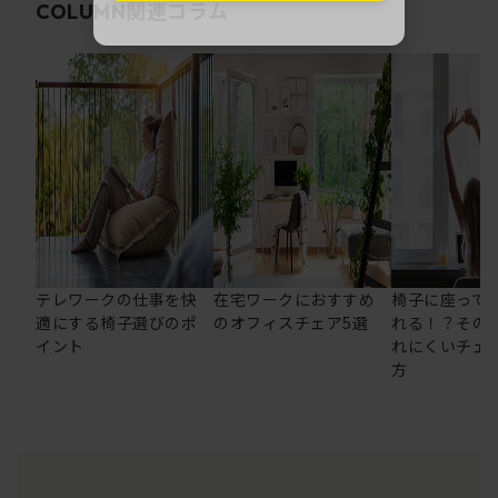
関連コラム
COLUMN
テレワークの仕事を快
在宅ワークにおすすめ
椅子に座って
適にする椅子選びのポ
のオフィスチェア5選
れる！？その
イント
れにくいチェ
方