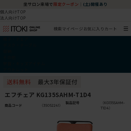
坐サロン来場で
限定クーポン
｜
(土)開催あり
個人向けTOP
法人向けTOP
検索
マイページ
お気に入り
カート
椅子・チェア
デスク・テーブル
収納
その他
学習・キッズアイテム
アウトレット
エフチェア KG135SAHM-T1D4
製品記号
（KG135SAHM-
商品コード
（35052241）
T1D4）