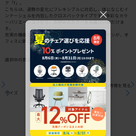
ア「f」。
こちらは、姿勢の変化にフレキシブルに対応し、体になじむイ
×
ンナーシェルを内包したクロスバックタイプです。多彩なカラ
ーバリエーションから、お好みのカラーをお選びいただけま
す。
充実の機能と一体となった透明感のある美しいデザインが、オ
フィスに新しい風を運びます。
選択中の商品情報
保証
注意事項
シリーズの特徴を見る
サイズ